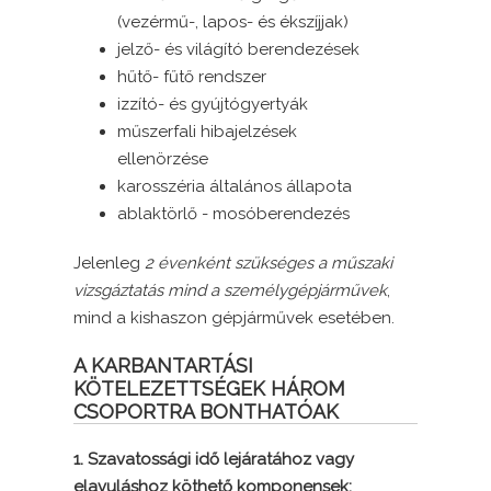
(vezérmű-, lapos- és ékszíjjak)
jelző- és világító berendezések
hűtő- fűtő rendszer
izzító- és gyújtógyertyák
műszerfali hibajelzések
ellenörzése
karosszéria általános állapota
ablaktörlő - mosóberendezés
Jelenleg
2 évenként szükséges a műszaki
vizsgáztatás mind a személygépjárművek
,
mind a kishaszon gépjárművek esetében.
A KARBANTARTÁSI
KÖTELEZETTSÉGEK HÁROM
CSOPORTRA BONTHATÓAK
1. Szavatossági idő lejáratához vagy
elavuláshoz köthető komponensek: