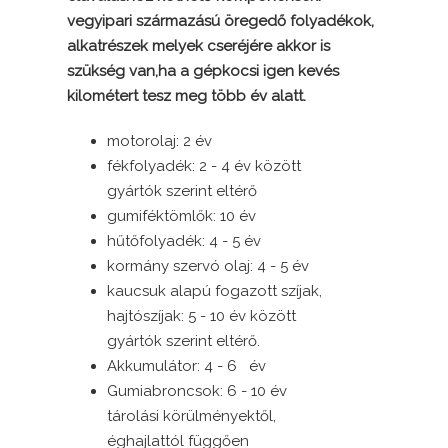
vegyipari származású öregedő folyadékok,
alkatrészek melyek cseréjére akkor is
szükség van,ha a gépkocsi igen kevés
kilométert tesz meg több év alatt.
motorolaj: 2 év
fékfolyadék: 2 - 4 év között
gyártók szerint eltérő
gumiféktömlők: 10 év
hűtőfolyadék: 4 - 5 év
kormány szervó olaj: 4 - 5 év
kaucsuk alapú fogazott szíjak,
hajtószíjak: 5 - 10 év között
gyártók szerint eltérő.
Akkumulátor: 4 - 6 év
Gumiabroncsok: 6 - 10 év
tárolási körülményektől,
éghajlattól függően