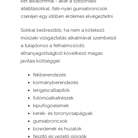
két alkalommal - akár a szezonális
átállításokkal, (téli-nyári gumiabroncsok
cseréje) egy időben érdemes elvégeztetni.
Sokkal kedvezőbb, ha nem a kötelező
műszaki vizsgáztatás alkalmával szembesül
a tulajdonos a felhalmozódó,
elhanyagoltságból következő magas
javítási költséggel.
fékberendezés
kormányberendezés
lengéscsillapítók
futóműalkatrészek
kipufogóelemek
kerék- és toronycsapágyak
gumiabroncsok
bowdenek és huzalok
feszítő és vezető görgők