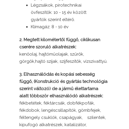
Légzsákok, pirotechnikai
övfeszítők: 10 - 15 év között
gyártók szerint eltérő.
Klímagáz: 8 - 10 év
2. Megtett kilométertől függő, ciklikusan
cserére szoruló alkatrészek:
kenőolaj, hajtóműolajak, szűrők,
görgők,hajtó szíjak, szíjfeszítők, vízszivattyú.
3. Elhasználódás és kopási sebesség
függő, (Konstrukció és gyártás technológia
szerint változó) de a jármű élettartama
alatt többször elhasználódó alkatrészek:
fékbetétek, féktárcsák, dobfékpofák,
fékdobok, lengéscsillapítók, gömbfejek,
féltengely csuklók, csapágyak, szilentek,
kipufogó alkatrészek, katalizátor,