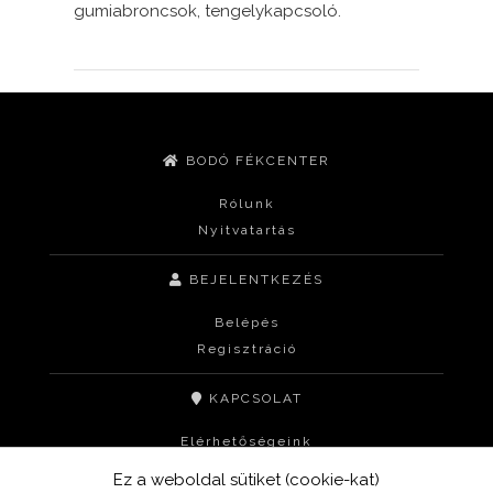
gumiabroncsok, tengelykapcsoló.
BODÓ FÉKCENTER
Rólunk
Nyitvatartás
BEJELENTKEZÉS
Belépés
Regisztráció
KAPCSOLAT
Elérhetőségeink
Impresszum
Ez a weboldal sütiket (cookie-kat)